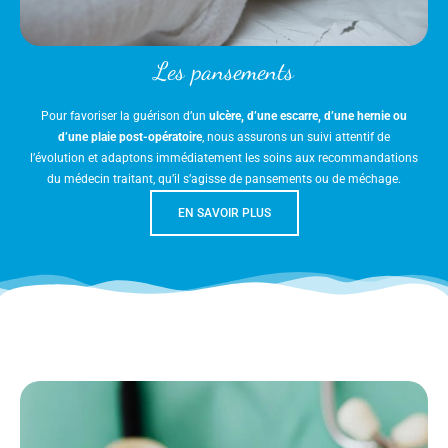
Les pansements
Pour favoriser la guérison d’un
ulcère, d’une escarre, d’une hernie ou
d’une plaie post-opératoire
, nous assurons un suivi attentif de
l’évolution et adaptons immédiatement les soins aux recommandations
du médecin traitant, qu’il s’agisse de pansements ou de méchage.
EN SAVOIR PLUS