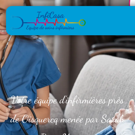
Votre équipe d’infirmières près
de Oisquercq menée par Sarah