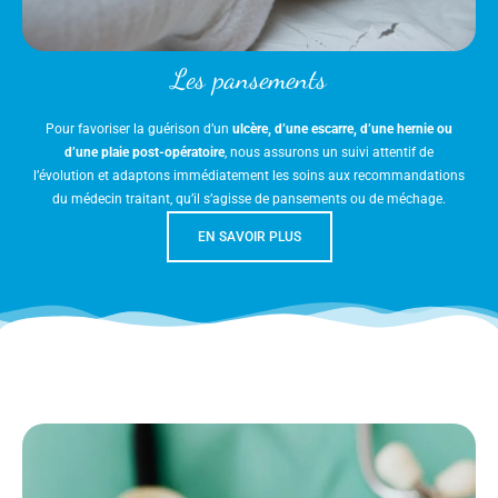
Les pansements
Pour favoriser la guérison d’un
ulcère, d’une escarre, d’une hernie ou
d’une plaie post-opératoire
, nous assurons un suivi attentif de
l’évolution et adaptons immédiatement les soins aux recommandations
du médecin traitant, qu’il s’agisse de pansements ou de méchage.
EN SAVOIR PLUS