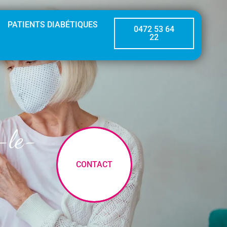
PATIENTS DIABÉTIQUES
0472 53 64
22
e-le-
CONTACT