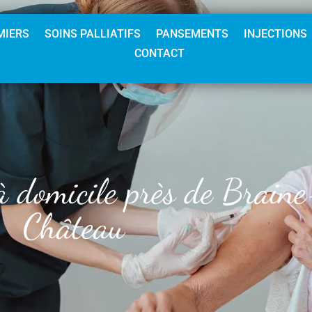
MIERS
SOINS PALLIATIFS
PANSEMENTS
INJECTIONS
CONTACT
à domicile près de Brain
Château