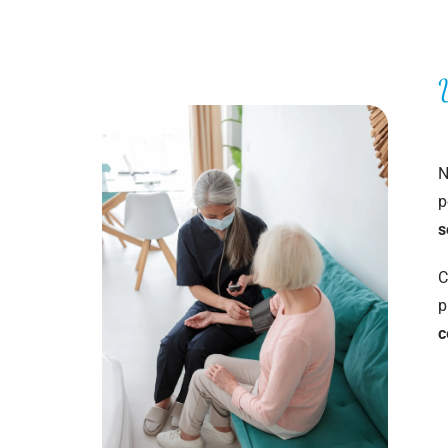
N
p
s
C
p
c