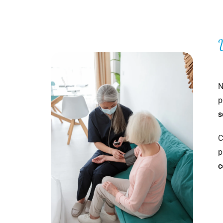
N
p
s
C
p
c