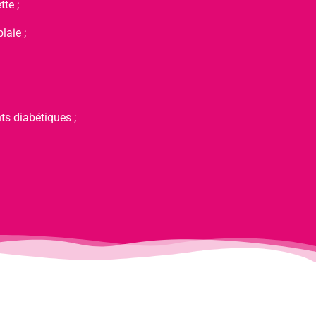
tte ;
laie ;
ts diabétiques ;