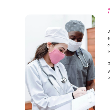
N
D
e
c
i
G
g
p