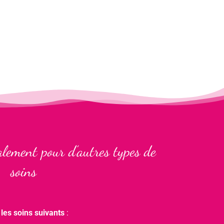
lement pour d’autres types de
soins
r
les soins suivants
: