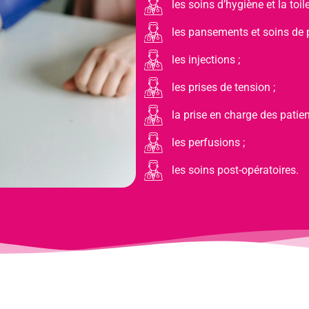
les soins d’hygiène et la toile
les pansements et soins de p
les injections ;
les prises de tension ;
la prise en charge des patien
les perfusions ;
les soins post-opératoires.