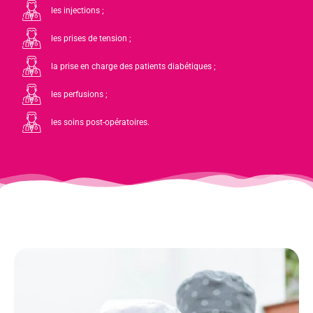
les injections ;
les prises de tension ;
la prise en charge des patients diabétiques ;
les perfusions ;
les soins post-opératoires.