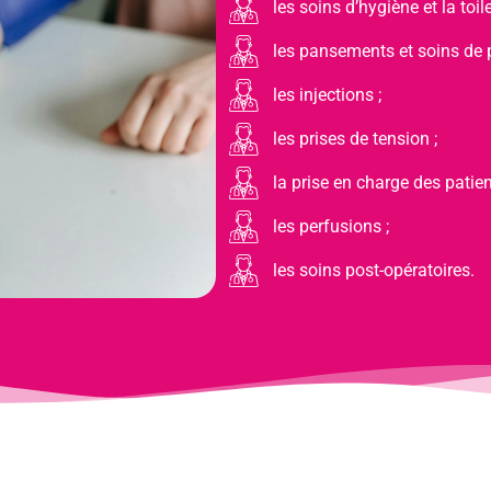
les soins d’hygiène et la toile
les pansements et soins de p
les injections ;
les prises de tension ;
la prise en charge des patien
les perfusions ;
les soins post-opératoires.