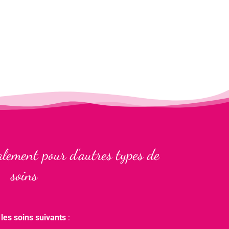
lement pour d’autres types de
soins
r
les soins suivants
: