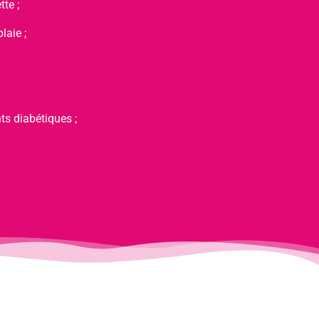
tte ;
laie ;
ts diabétiques ;