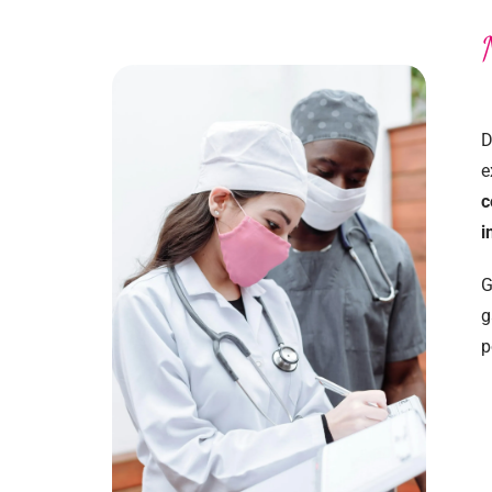
N
D
e
c
i
G
g
p