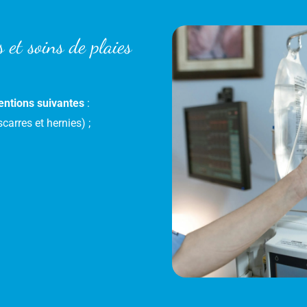
 et soins de plaies
ventions suivantes
:
arres et hernies) ;