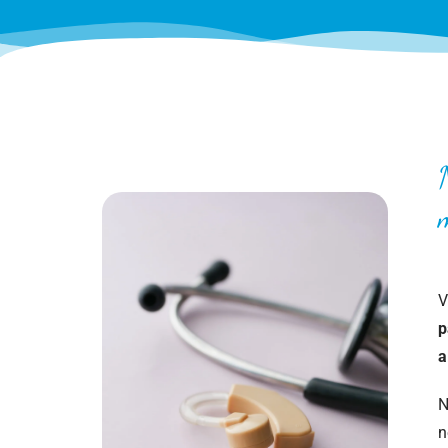
V
p
a
N
n