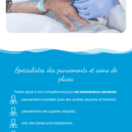
Spécialistes des pansements et soins de
plaies
Faites appel à nos compétences pour
les interventions suivantes
:
pansements humides (soin des ulcères, escarres et hernies) ;
pansements secs (plaies simples) ;
soin des plaies post-opératoires ;