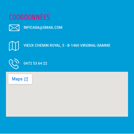
COORDONNÉES
INFICASA@GMAIL.COM
VIEUX CHEMIN ROYAL, 5 - B-1460 VIRGINAL-SAMME
0472 53 64 22